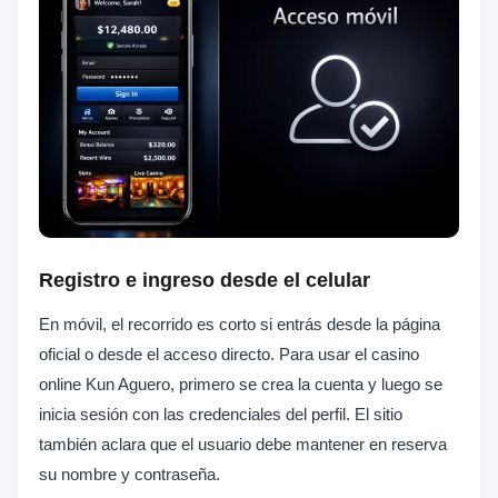
Registro e ingreso desde el celular
En móvil, el recorrido es corto si entrás desde la página
oficial o desde el acceso directo. Para usar el casino
online Kun Aguero, primero se crea la cuenta y luego se
inicia sesión con las credenciales del perfil. El sitio
también aclara que el usuario debe mantener en reserva
su nombre y contraseña.