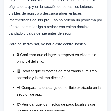
página de app y en la sección de bonos, los botones
visibles de registro o descarga abren enlaces
intermediarios de lkts.pro. Eso no prueba un problema por
sí solo, pero sí obliga a revisar con calma dominio,
candado y datos del pie antes de seguir.
Para no improvisar, yo haría este control básico:
🔒 Confirmar que el ingreso empezó en el dominio
principal del sitio.
🧾 Revisar que el footer siga mostrando el mismo
operador y la misma dirección.
📲 Comparar la descarga con el flujo explicado en la
sección de app.
💳 Verificar que los medios de pago locales sigan
visibles antes de crear cuenta.