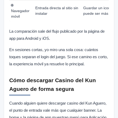
🌐
Entrada directa al sitio sin
Guardar un icono en 
Navegador
instalar
puede ser más práct
móvil
La comparación sale del flujo publicado por la página de
app para Android y iOS.
En sesiones cortas, yo miro una sola cosa: cuántos
toques separan el login del juego. Si ese camino es corto,
la experiencia móvil ya resuelve lo principal.
Cómo descargar Casino del Kun
Aguero de forma segura
Cuando alguien quiere descargar casino del Kun Aguero,
el punto de entrada vale más que cualquier banner. La
home y la página de app muestran menú para Aplicación,