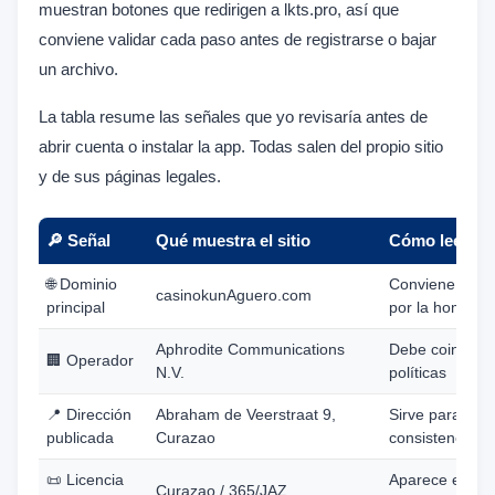
muestran botones que redirigen a lkts.pro, así que
conviene validar cada paso antes de registrarse o bajar
un archivo.
La tabla resume las señales que yo revisaría antes de
abrir cuenta o instalar la app. Todas salen del propio sitio
y de sus páginas legales.
🔎 Señal
Qué muestra el sitio
Cómo leerlo e
🌐 Dominio
Conviene empe
casinokunAguero.com
principal
por la home
Aphrodite Communications
Debe coincidir 
🏢 Operador
N.V.
políticas
📍 Dirección
Abraham de Veerstraat 9,
Sirve para vali
publicada
Curazao
consistencia le
📜 Licencia
Aparece en ap
Curazao / 365/JAZ