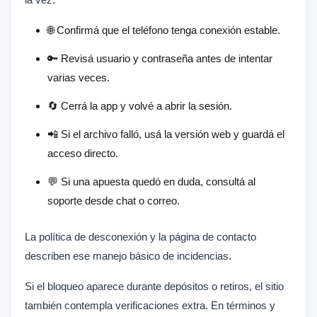
🌐 Confirmá que el teléfono tenga conexión estable.
🔑 Revisá usuario y contraseña antes de intentar
varias veces.
🔄 Cerrá la app y volvé a abrir la sesión.
📲 Si el archivo falló, usá la versión web y guardá el
acceso directo.
💬 Si una apuesta quedó en duda, consultá al
soporte desde chat o correo.
La política de desconexión y la página de contacto
describen ese manejo básico de incidencias.
Si el bloqueo aparece durante depósitos o retiros, el sitio
también contempla verificaciones extra. En términos y