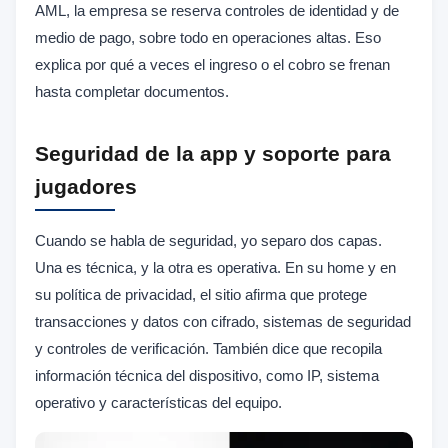
AML, la empresa se reserva controles de identidad y de
medio de pago, sobre todo en operaciones altas. Eso
explica por qué a veces el ingreso o el cobro se frenan
hasta completar documentos.
Seguridad de la app y soporte para
jugadores
Cuando se habla de seguridad, yo separo dos capas.
Una es técnica, y la otra es operativa. En su home y en
su política de privacidad, el sitio afirma que protege
transacciones y datos con cifrado, sistemas de seguridad
y controles de verificación. También dice que recopila
información técnica del dispositivo, como IP, sistema
operativo y características del equipo.