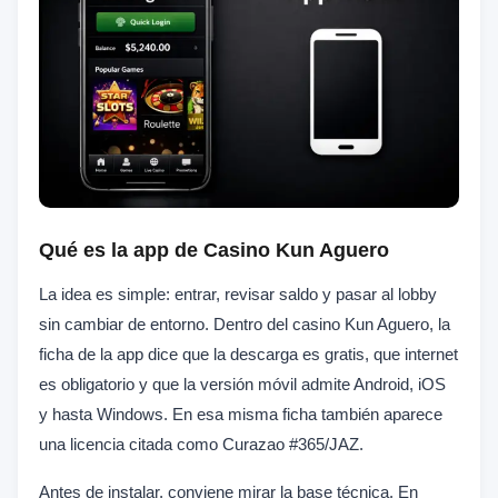
Qué es la app de Casino Kun Aguero
La idea es simple: entrar, revisar saldo y pasar al lobby
sin cambiar de entorno. Dentro del casino Kun Aguero, la
ficha de la app dice que la descarga es gratis, que internet
es obligatorio y que la versión móvil admite Android, iOS
y hasta Windows. En esa misma ficha también aparece
una licencia citada como Curazao #365/JAZ.
Antes de instalar, conviene mirar la base técnica. En