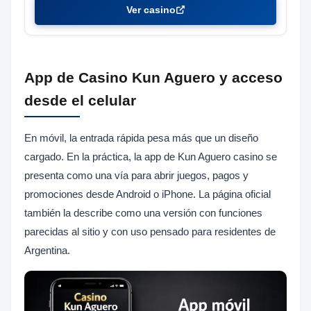
Ver casino
App de Casino Kun Aguero y acceso
desde el celular
En móvil, la entrada rápida pesa más que un diseño
cargado. En la práctica, la app de Kun Aguero casino se
presenta como una vía para abrir juegos, pagos y
promociones desde Android o iPhone. La página oficial
también la describe como una versión con funciones
parecidas al sitio y con uso pensado para residentes de
Argentina.