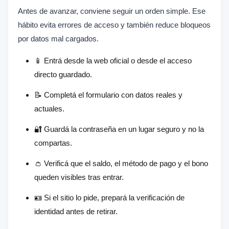
Antes de avanzar, conviene seguir un orden simple. Ese
hábito evita errores de acceso y también reduce bloqueos
por datos mal cargados.
📱 Entrá desde la web oficial o desde el acceso
directo guardado.
📝 Completá el formulario con datos reales y
actuales.
🔐 Guardá la contraseña en un lugar seguro y no la
compartas.
👛 Verificá que el saldo, el método de pago y el bono
queden visibles tras entrar.
🪪 Si el sitio lo pide, prepará la verificación de
identidad antes de retirar.