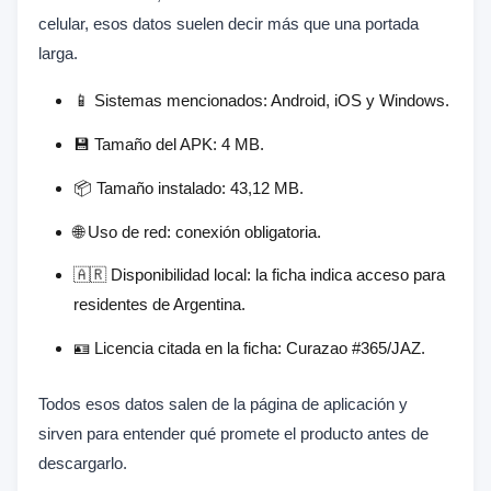
celular, esos datos suelen decir más que una portada
larga.
📱 Sistemas mencionados: Android, iOS y Windows.
💾 Tamaño del APK: 4 MB.
📦 Tamaño instalado: 43,12 MB.
🌐 Uso de red: conexión obligatoria.
🇦🇷 Disponibilidad local: la ficha indica acceso para
residentes de Argentina.
🪪 Licencia citada en la ficha: Curazao #365/JAZ.
Todos esos datos salen de la página de aplicación y
sirven para entender qué promete el producto antes de
descargarlo.