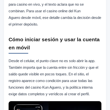
para casino en vivo, y el texto aclara que no se
combinan. Para usar el casino online del Kun
Aguero desde móvil, ese detalle cambia la decisión desde
el primer depósito.
Cómo iniciar sesión y usar la cuenta
en móvil
Desde el celular, el punto clave no es solo abrir la app.
También importa que la cuenta entre sin fricción y que el
saldo quede visible en pocos toques. En el sitio, el
registro aparece como condición para usar todas las
funciones del casino Kun Aguero, y la política interna
exige datos completos y verídicos al crear el perfil.